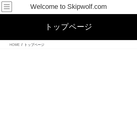
コ
ナ
Welcome to Skipwolf.com
ン
ビ
テ
ゲ
ン
ー
トップページ
ツ
シ
へ
ョ
ス
ン
HOME
トップページ
キ
に
ッ
移
プ
動