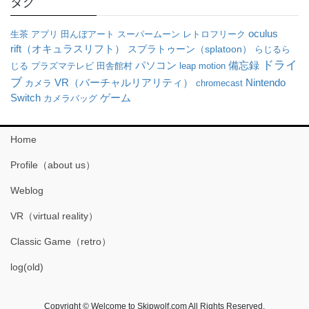
タグ
oculus
生茶
アプリ
田んぼアート
スーパームーン
レトロフリーク
rift（オキュラスリフト）
スプラトゥーン（splatoon）
らじるら
ドライ
パソコン
備忘録
じる
プラズマテレビ
田舎館村
leap motion
ブ
VR（バーチャルリアリティ）
Nintendo
カメラ
chromecast
Switch
ゲーム
カメラバッグ
Home
Profile（about us）
Weblog
VR（virtual reality）
Classic Game（retro）
log(old)
Copyright © Welcome to Skipwolf.com All Rights Reserved.