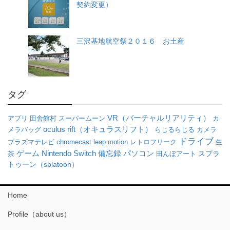
契約変更）
三沢基地航空祭２０１６ お土産
タグ
VR（バーチャルリアリティ）
アプリ
田舎館村
スーパームーン
カ
oculus rift（オキュラスリフト）
メラバッグ
らじるらじる
カメラ
ドライブ
プラズマテレビ
chromecast
leap motion
レトロフリーク
生
パソコン
ゲーム
Nintendo Switch
備忘録
茶
田んぼアート
スプラ
トゥーン（splatoon）
Home
Profile（about us）