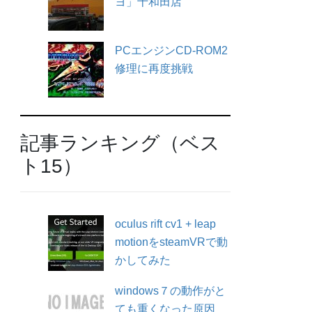
ヨ」十和田店
PCエンジンCD-ROM2
修理に再度挑戦
記事ランキング（ベス
ト15）
oculus rift cv1 + leap
motionをsteamVRで動
かしてみた
windows７の動作がと
ても重くなった原因