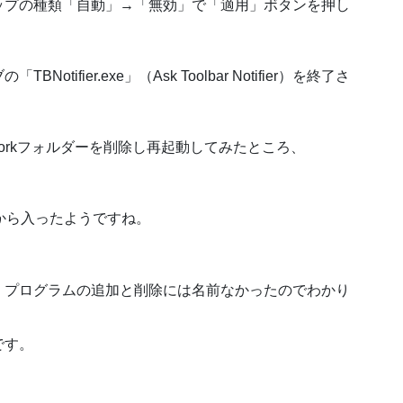
ップの種類「自動」→「無効」で「適用」ボタンを押し
fier.exe」（Ask Toolbar Notifier）を終了さ
nerNetworkフォルダーを削除し再起動してみたところ、
。
新から入ったようですね。
、プログラムの追加と削除には名前なかったのでわかり
です。