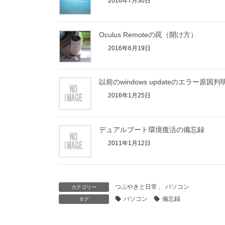
2016年7月30日
Oculus Remoteの罠（開け方）
2016年6月19日
以前のwindows updateのエラー原因判
2016年1月25日
デュアルブート環境復活の備忘録
2011年1月12日
つぶやきと日常
、
パソコン
カテゴリー
パソコン
備忘録
タグ