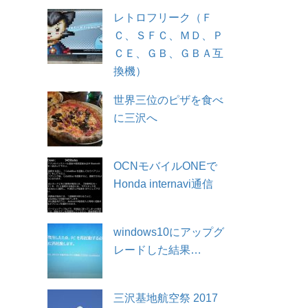
レトロフリーク（Ｆ
Ｃ、ＳＦＣ、ＭＤ、Ｐ
ＣＥ、ＧＢ、ＧＢＡ互
換機）
世界三位のピザを食べ
に三沢へ
OCNモバイルONEで
Honda internavi通信
windows10にアップグ
レードした結果…
三沢基地航空祭 2017