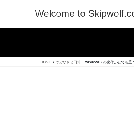
コ
ナ
ン
ビ
Welcome to Skipwolf.
テ
ゲ
ン
ー
ツ
シ
へ
ョ
ス
ン
キ
に
ッ
移
HOME
つぶやきと日常
windows７の動作がとても重くなった
プ
動