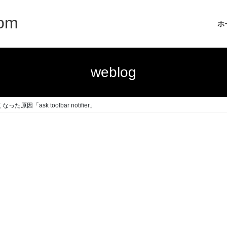
com
ホ
weblog
原因「ask toolbar notifier」