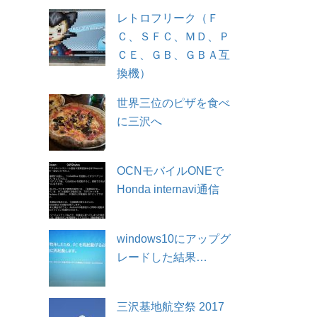
レトロフリーク（Ｆ
Ｃ、ＳＦＣ、ＭＤ、Ｐ
ＣＥ、ＧＢ、ＧＢＡ互
換機）
世界三位のピザを食べ
に三沢へ
OCNモバイルONEで
Honda internavi通信
windows10にアップグ
レードした結果…
三沢基地航空祭 2017