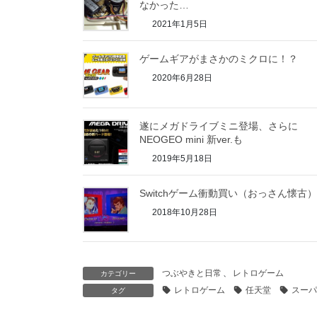
なかった…
2021年1月5日
ゲームギアがまさかのミクロに！？
2020年6月28日
遂にメガドライブミニ登場、さらに
NEOGEO mini 新ver.も
2019年5月18日
Switchゲーム衝動買い（おっさん懐古）
2018年10月28日
つぶやきと日常
、
レトロゲーム
カテゴリー
レトロゲーム
任天堂
スーパ
タグ