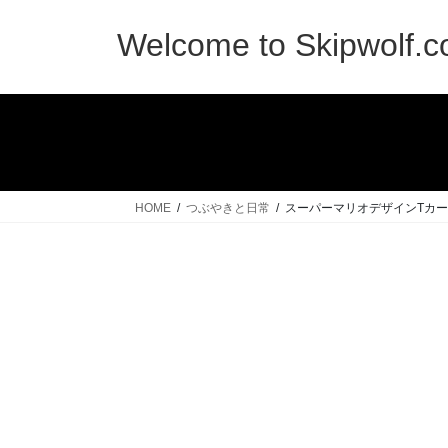
コ
ナ
ン
ビ
Welcome to Skipwolf.
テ
ゲ
ン
ー
ツ
シ
へ
ョ
ス
ン
キ
に
ッ
移
HOME
つぶやきと日常
スーパーマリオデザインTカ
プ
動