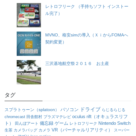
レトロフリーク （手持ちソフト インストー
ル完了）
MVNO、格安simの導入（ＸｉからFOMAへ
契約変更）
三沢基地航空祭２０１６ お土産
タグ
ドライブ
パソコン
スプラトゥーン（splatoon）
らじるらじる
oculus rift（オキュラスリフ
chromecast
田舎館村
プラズマテレビ
ト）
備忘録
ゲーム
Nintendo Switch
田んぼアート
レトロフリーク
VR（バーチャルリアリティ）
生茶
カメラバッグ
カメラ
スーパー