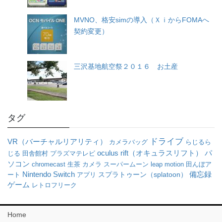
MVNO、格安simの導入（ＸｉからFOMAへ
契約変更）
三沢基地航空祭２０１６ お土産
タグ
ドライブ
VR（バーチャルリアリティ）
カメラバッグ
らじるら
oculus rift（オキュラスリフト）
パ
じる
田舎館村
プラズマテレビ
ソコン
chromecast
生茶
カメラ
スーパームーン
leap motion
田んぼア
Nintendo Switch
備忘録
ート
アプリ
スプラトゥーン（splatoon）
ゲーム
レトロフリーク
Home