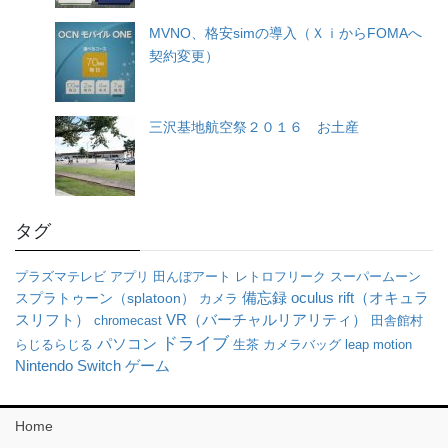
MVNO、格安simの導入（ＸｉからFOMAへ
契約変更）
三沢基地航空祭２０１６ お土産
タグ
プラズマテレビ
アプリ
田んぼアート
レトロフリーク
スーパームーン
oculus rift（オキュラ
備忘録
スプラトゥーン（splatoon）
カメラ
スリフト）
VR（バーチャルリアリティ）
chromecast
田舎館村
ドライブ
パソコン
らじるらじる
生茶
カメラバッグ
leap motion
Nintendo Switch
ゲーム
Home