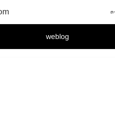
com
ホ
weblog