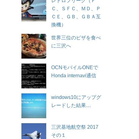
レトロフリーク（Ｆ
Ｃ、ＳＦＣ、ＭＤ、Ｐ
ＣＥ、ＧＢ、ＧＢＡ互
換機）
世界三位のピザを食べ
に三沢へ
OCNモバイルONEで
Honda internavi通信
windows10にアップグ
レードした結果…
三沢基地航空祭 2017
その１