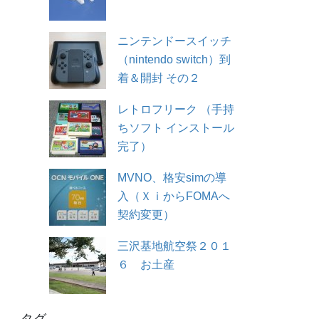
ニンテンドースイッチ
（nintendo switch）到
着＆開封 その２
レトロフリーク （手持
ちソフト インストール
完了）
MVNO、格安simの導
入（ＸｉからFOMAへ
契約変更）
三沢基地航空祭２０１
６ お土産