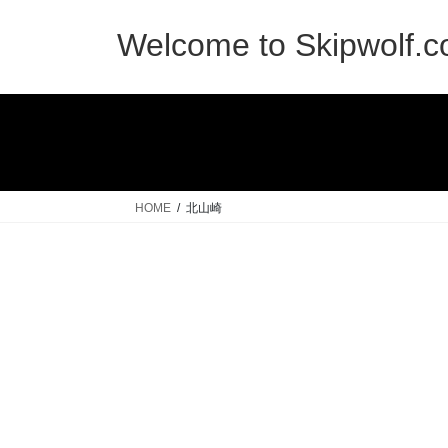
コ
ナ
ン
ビ
Welcome to Skipwolf.
テ
ゲ
ン
ー
ツ
シ
へ
ョ
ス
ン
キ
に
ッ
移
HOME
北山崎
プ
動