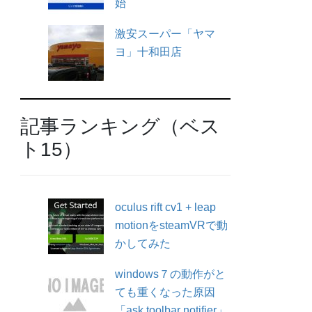
始
激安スーパー「ヤマ
ヨ」十和田店
記事ランキング（ベス
ト15）
oculus rift cv1 + leap
motionをsteamVRで動
かしてみた
windows７の動作がと
ても重くなった原因
「ask toolbar notifier」