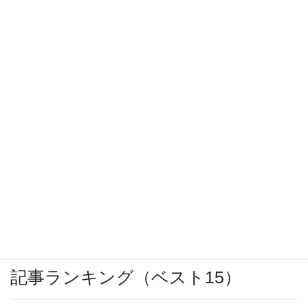
購入レビュー
PCエンジンCD-ROM2修理に再度挑戦
OCNモバイルONEのバースト転送機能が開
始
激安スーパー「ヤマヨ」十和田店
記事ランキング（ベスト15）