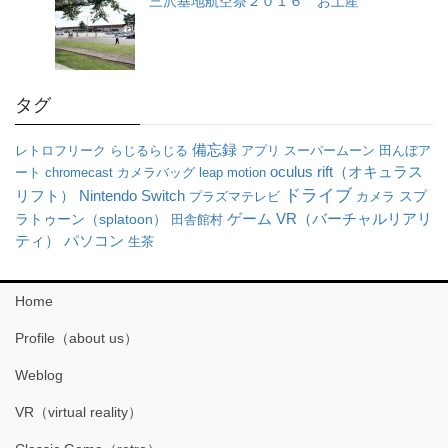
三沢基地航空祭２０１６ お土産
タグ
備忘録
レトロフリーク
らじるらじる
アプリ
スーパームーン
田んぼア
oculus rift（オキュラス
ート
chromecast
カメラバッグ
leap motion
ドライブ
リフト）
Nintendo Switch
プラズマテレビ
カメラ
スプ
VR（バーチャルリアリ
ゲーム
ラトゥーン（splatoon）
田舎館村
ティ）
パソコン
生茶
Home
Profile（about us）
Weblog
VR（virtual reality）