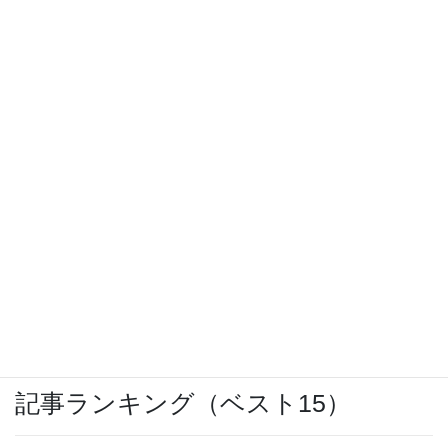
購入レビュー
IBCまつり 2024
PCエンジンCD-ROM2修理に再度挑戦
OCNモバイルONEのバースト転送機能が開
始
記事ランキング（ベスト15）