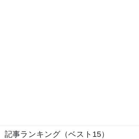
ウォーキングのお供に「SoundBuds
Slim(Bluetoothイヤホン)」
IBCまつり 2024
PCエンジンCD-ROM2修理に再度挑戦
OCNモバイルONEのバースト転送機能が開
始
記事ランキング（ベスト15）