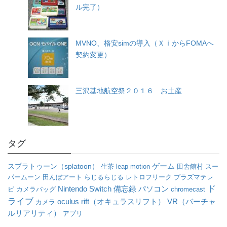
ル完了）
MVNO、格安simの導入（ＸｉからFOMAへ
契約変更）
三沢基地航空祭２０１６ お土産
タグ
ゲーム
スプラトゥーン（splatoon）
生茶
leap motion
田舎館村
スー
パームーン
田んぼアート
らじるらじる
レトロフリーク
プラズマテレ
ド
パソコン
Nintendo Switch
備忘録
ビ
カメラバッグ
chromecast
ライブ
oculus rift（オキュラスリフト）
VR（バーチャ
カメラ
ルリアリティ）
アプリ