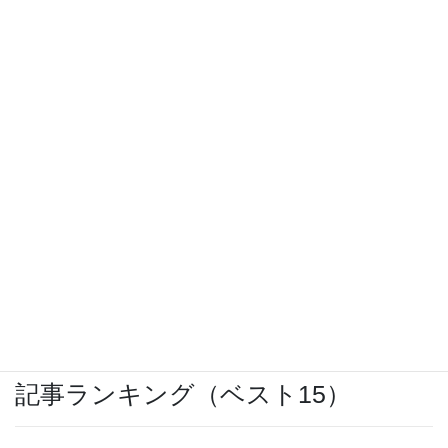
激安スーパー「ヤマヨ」十和田店
Nikon カジュアルトート ブラック CT1BK
購入レビュー
ウォーキングのお供に「SoundBuds
Slim(Bluetoothイヤホン)」
記事ランキング（ベスト15）