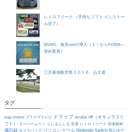
レトロフリーク （手持ちソフト インストー
ル完了）
MVNO、格安simの導入（ＸｉからFOMAへ
契約変更）
三沢基地航空祭２０１６ お土産
タグ
ドライブ
oculus rift（オキュラスリ
leap motion
プラズマテレビ
フト）
スーパームーン
らじるらじる
生茶
レトロフリーク
田舎館村
パソコン
備忘録
ゲーム
Nintendo Switch
カメラバッグ
田んぼア