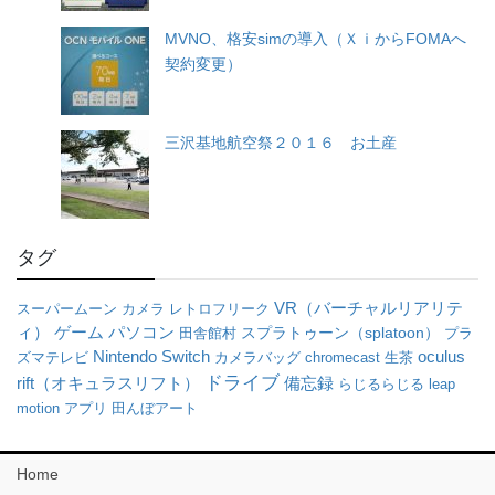
MVNO、格安simの導入（ＸｉからFOMAへ
契約変更）
三沢基地航空祭２０１６ お土産
タグ
VR（バーチャルリアリテ
スーパームーン
カメラ
レトロフリーク
ィ）
パソコン
ゲーム
田舎館村
スプラトゥーン（splatoon）
プラ
oculus
Nintendo Switch
ズマテレビ
カメラバッグ
chromecast
生茶
ドライブ
rift（オキュラスリフト）
備忘録
らじるらじる
leap
motion
アプリ
田んぼアート
Home