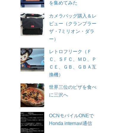
を集めてみた
カメラバッグ購入＆レ
ビュー（クランプラー
ザ・7ミリオン・ダラ
ー）
レトロフリーク（Ｆ
Ｃ、ＳＦＣ、ＭＤ、Ｐ
ＣＥ、ＧＢ、ＧＢＡ互
換機）
世界三位のピザを食べ
に三沢へ
OCNモバイルONEで
Honda internavi通信