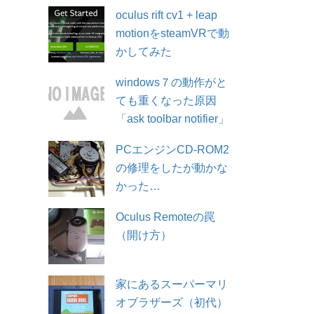
oculus rift cv1 + leap
motionをsteamVRで動
かしてみた
windows７の動作がと
ても重くなった原因
「ask toolbar notifier」
PCエンジンCD-ROM2
の修理をしたが動かな
かった…
Oculus Remoteの罠
（開け方）
家にあるスーパーマリ
オブラザーズ（初代）