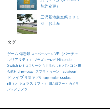
契約変更）
三沢基地航空祭２０１
６ お土産
タグ
VR（バーチャ
ゲーム
備忘録
スーパームーン
ルリアリティ）
Nintendo
プラズマテレビ
パソコン
Switch
レトロフリーク
らじるらじる
田
舎館村
chromecast
スプラトゥーン（splatoon）
ドライブ
oculus
生茶
アプリ
leap motion
rift（オキュラスリフト）
田んぼアート
カメラ
バッグ
カメラ