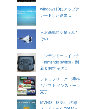
windows10にアップグ
レードした結果…
三沢基地航空祭 2017
その１
ニンテンドースイッチ
（nintendo switch）到
着＆開封 その２
レトロフリーク （手持
ちソフト インストール
完了）
MVNO、格安simの導
入（ＸｉからFOMAへ