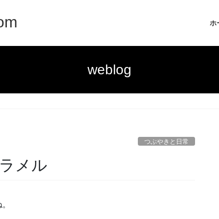
com
ホ
weblog
つぶやきと日常
ラメル
ね。