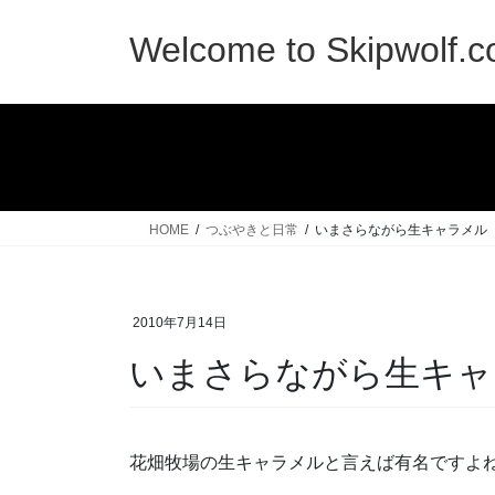
コ
ナ
ン
ビ
Welcome to Skipwolf.
テ
ゲ
ン
ー
ツ
シ
へ
ョ
ス
ン
キ
に
ッ
移
HOME
つぶやきと日常
いまさらながら生キャラメル
プ
動
2010年7月14日
いまさらながら生キャ
花畑牧場の生キャラメルと言えば有名ですよ