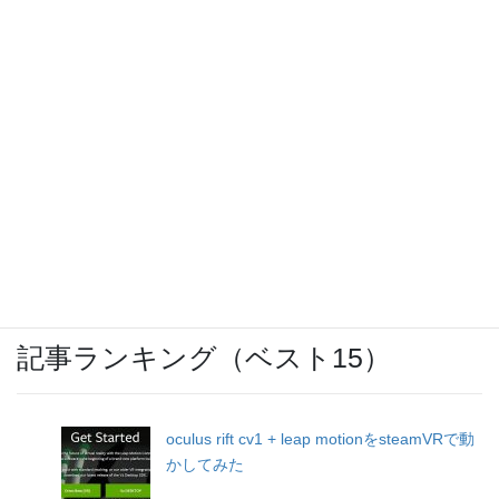
OCNモバイルONEのバースト転送機能が開
始
レトロフリーク（ＦＣ、ＳＦＣ、ＭＤ、ＰＣ
Ｅ、ＧＢ、ＧＢＡ互換機）
激安スーパー「ヤマヨ」十和田店
記事ランキング（ベスト15）
oculus rift cv1 + leap motionをsteamVRで動
かしてみた