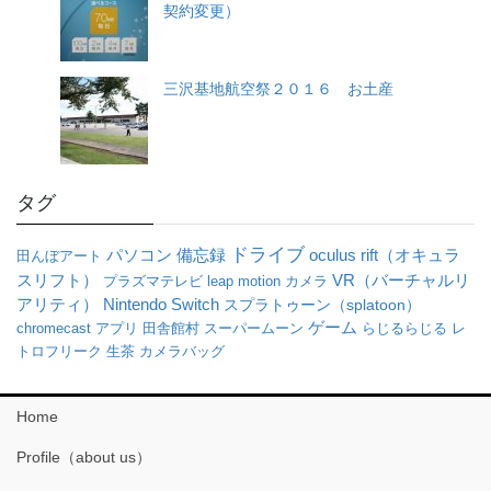
契約変更）
三沢基地航空祭２０１６ お土産
タグ
ドライブ
パソコン
oculus rift（オキュラ
備忘録
田んぼアート
スリフト）
VR（バーチャルリ
プラズマテレビ
leap motion
カメラ
アリティ）
Nintendo Switch
スプラトゥーン（splatoon）
ゲーム
chromecast
アプリ
田舎館村
スーパームーン
らじるらじる
レ
トロフリーク
生茶
カメラバッグ
Home
Profile（about us）