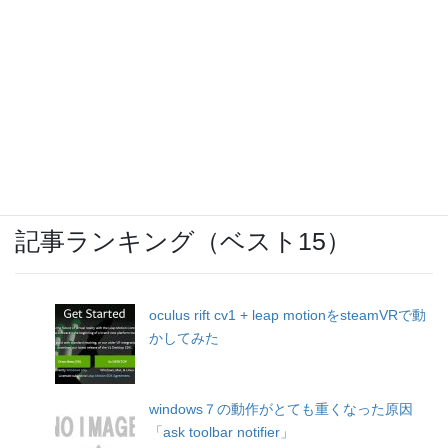
ウォーキングのお供に「SoundBuds
Slim(Bluetoothイヤホン)」
レトロフリーク（ＦＣ、ＳＦＣ、ＭＤ、ＰＣ
Ｅ、ＧＢ、ＧＢＡ互換機）
記事ランキング（ベスト15）
oculus rift cv1 + leap motionをsteamVRで動
かしてみた
windows７の動作がとても重くなった原因
「ask toolbar notifier」