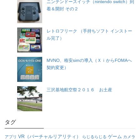
ニンテンドースイッチ（nintendo switch）到
着＆開封 その２
レトロフリーク （手持ちソフト インストー
ル完了）
MVNO、格安simの導入（ＸｉからFOMAへ
契約変更）
三沢基地航空祭２０１６ お土産
タグ
VR（バーチャルリアリティ）
ゲーム
アプリ
らじるらじる
カメラ