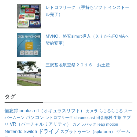
レトロフリーク （手持ちソフト インストー
ル完了）
MVNO、格安simの導入（ＸｉからFOMAへ
契約変更）
三沢基地航空祭２０１６ お土産
タグ
oculus rift（オキュラスリフト）
備忘録
カメラ
らじるらじる
スー
パソコン
パームーン
レトロフリーク
chromecast
田舎館村
生茶
アプ
VR（バーチャルリアリティ）
リ
カメラバッグ
leap motion
ドライブ
Nintendo Switch
ゲーム
スプラトゥーン（splatoon）