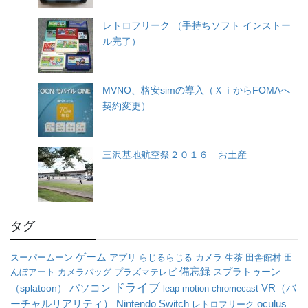
レトロフリーク （手持ちソフト インストー
ル完了）
MVNO、格安simの導入（ＸｉからFOMAへ
契約変更）
三沢基地航空祭２０１６ お土産
タグ
ゲーム
スーパームーン
アプリ
らじるらじる
カメラ
生茶
田舎館村
田
備忘録
んぼアート
カメラバッグ
プラズマテレビ
スプラトゥーン
ドライブ
パソコン
VR（バ
（splatoon）
leap motion
chromecast
ーチャルリアリティ）
oculus
Nintendo Switch
レトロフリーク