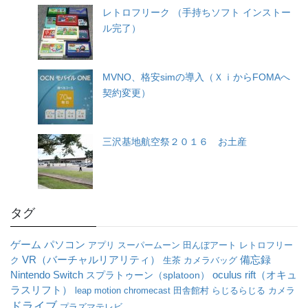
レトロフリーク （手持ちソフト インストー
ル完了）
MVNO、格安simの導入（ＸｉからFOMAへ
契約変更）
三沢基地航空祭２０１６ お土産
タグ
パソコン
ゲーム
アプリ
スーパームーン
田んぼアート
レトロフリー
VR（バーチャルリアリティ）
備忘録
ク
生茶
カメラバッグ
oculus rift（オキュ
Nintendo Switch
スプラトゥーン（splatoon）
ラスリフト）
leap motion
chromecast
田舎館村
らじるらじる
カメラ
ドライブ
プラズマテレビ