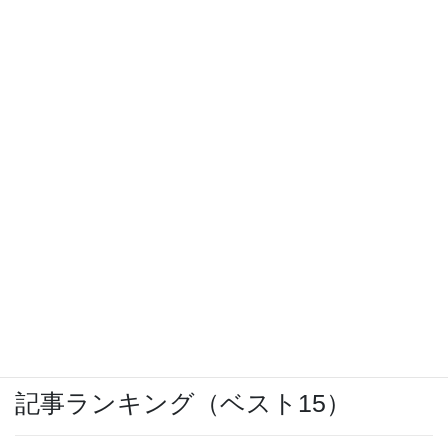
Slim(Bluetoothイヤホン)」
OCNモバイルONEのバースト転送機能が開
始
三沢基地航空祭 2018 その1
激安スーパー「ヤマヨ」十和田店
記事ランキング（ベスト15）