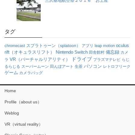
三沢基地航空祭２０１６ お土産
タグ
oculus
chromecast
スプラトゥーン（splatoon）
アプリ
leap motion
rift（オキュラスリフト）
Nintendo Switch
備忘録
田舎館村
カメ
ドライブ
VR（バーチャルリアリティ）
ラ
プラズマテレビ
らじ
パソコン
るらじる
スーパームーン
田んぼアート
生茶
レトロフリーク
ゲーム
カメラバッグ
Home
Profile（about us）
Weblog
VR（virtual reality）