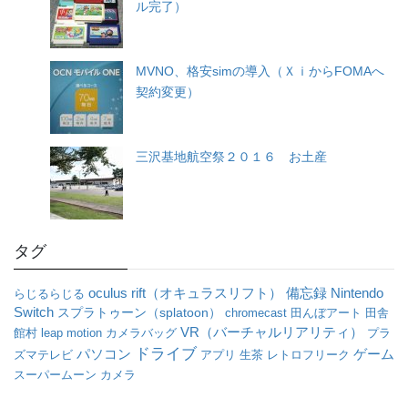
ル完了）
MVNO、格安simの導入（ＸｉからFOMAへ
契約変更）
三沢基地航空祭２０１６ お土産
タグ
oculus rift（オキュラスリフト）
備忘録
Nintendo
らじるらじる
Switch
スプラトゥーン（splatoon）
chromecast
田んぼアート
田舎
VR（バーチャルリアリティ）
館村
leap motion
カメラバッグ
プラ
ドライブ
パソコン
ゲーム
ズマテレビ
アプリ
生茶
レトロフリーク
スーパームーン
カメラ