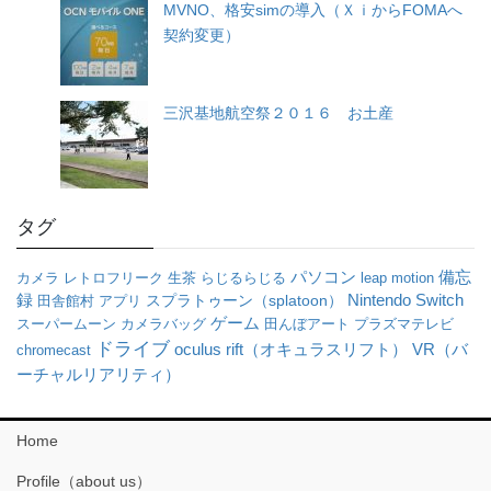
MVNO、格安simの導入（ＸｉからFOMAへ
契約変更）
三沢基地航空祭２０１６ お土産
タグ
パソコン
備忘
カメラ
レトロフリーク
生茶
らじるらじる
leap motion
録
Nintendo Switch
田舎館村
アプリ
スプラトゥーン（splatoon）
ゲーム
スーパームーン
カメラバッグ
田んぼアート
プラズマテレビ
ドライブ
oculus rift（オキュラスリフト）
VR（バ
chromecast
ーチャルリアリティ）
Home
Profile（about us）