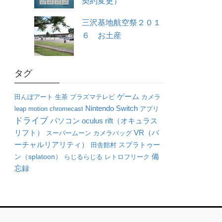
契約変更）
三沢基地航空祭２０１
６ お土産
タグ
ゲーム
田んぼアート
生茶
プラズマテレビ
カメラ
Nintendo Switch
leap motion
chromecast
アプリ
ドライブ
パソコン
oculus rift（オキュラス
リフト）
VR（バ
スーパームーン
カメラバッグ
ーチャルリアリティ）
田舎館村
スプラトゥー
備
ン（splatoon）
らじるらじる
レトロフリーク
忘録