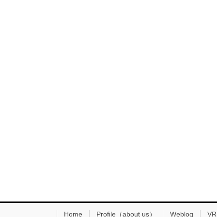
Home
Profile（about us）
Weblog
VR