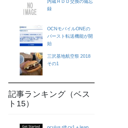
内蔵ＨＤＤ交換の備忘
録
OCNモバイルONEの
バースト転送機能が開
始
三沢基地航空祭 2018
その1
記事ランキング（ベス
ト15）
oculus rift cv1 + leap