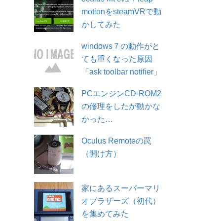
motionをsteamVRで動
かしてみた
windows７の動作がと
ても重くなった原因
「ask toolbar notifier」
PCエンジンCD-ROM2
の修理をしたが動かな
かった…
Oculus Remoteの罠
（開け方）
家にあるスーパーマリ
オブラザーズ（初代）
を集めてみた