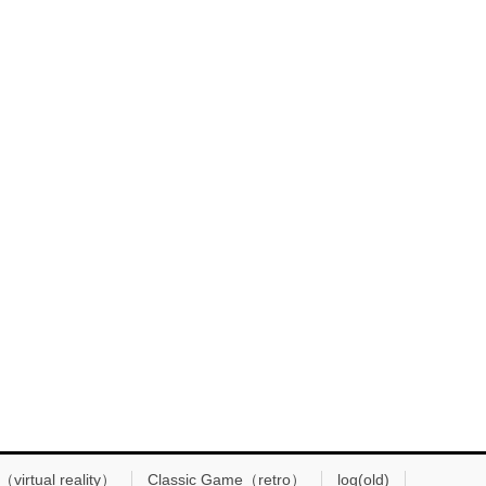
（virtual reality）
Classic Game（retro）
log(old)