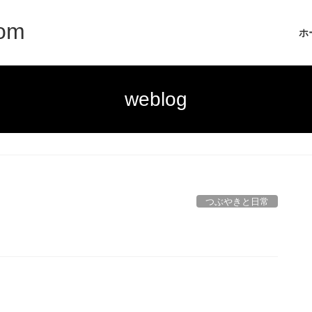
com
ホ
weblog
つぶやきと日常