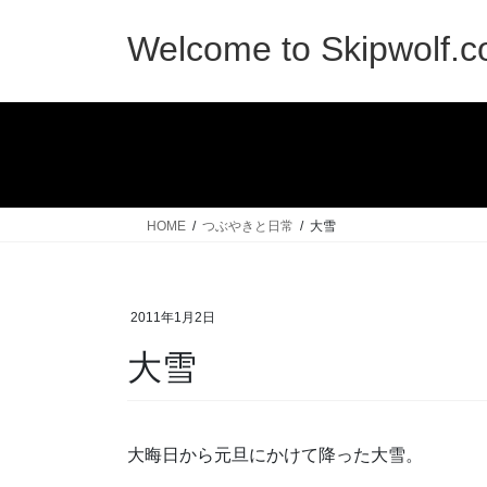
コ
ナ
ン
ビ
Welcome to Skipwolf.
テ
ゲ
ン
ー
ツ
シ
へ
ョ
ス
ン
キ
に
ッ
移
HOME
つぶやきと日常
大雪
プ
動
2011年1月2日
大雪
大晦日から元旦にかけて降った大雪。