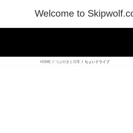
コ
ナ
ン
ビ
Welcome to Skipwolf.
テ
ゲ
ン
ー
ツ
シ
へ
ョ
ス
ン
キ
に
ッ
移
HOME
つぶやきと日常
ちょいドライブ
プ
動