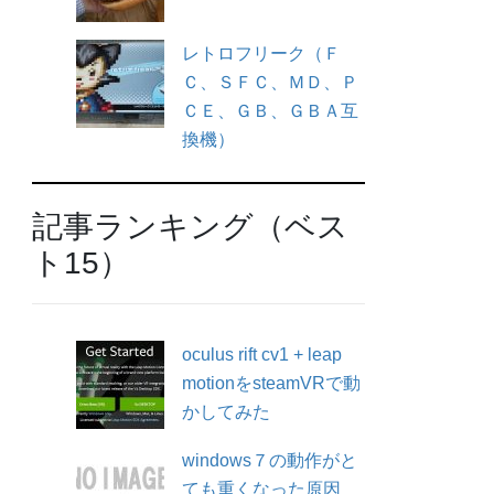
レトロフリーク（Ｆ
Ｃ、ＳＦＣ、ＭＤ、Ｐ
ＣＥ、ＧＢ、ＧＢＡ互
換機）
記事ランキング（ベス
ト15）
oculus rift cv1 + leap
motionをsteamVRで動
かしてみた
windows７の動作がと
ても重くなった原因