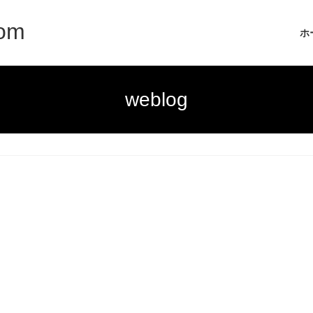
com
ホ
weblog