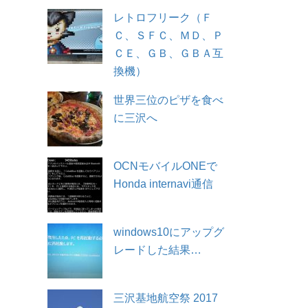
レトロフリーク（Ｆ
Ｃ、ＳＦＣ、ＭＤ、Ｐ
ＣＥ、ＧＢ、ＧＢＡ互
換機）
世界三位のピザを食べ
に三沢へ
OCNモバイルONEで
Honda internavi通信
windows10にアップグ
レードした結果…
三沢基地航空祭 2017