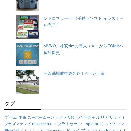
レトロフリーク （手持ちソフト インストー
ル完了）
MVNO、格安simの導入（ＸｉからFOMAへ
契約変更）
三沢基地航空祭２０１６ お土産
タグ
VR（バーチャルリアリティ）
ゲーム
生茶
スーパームーン
カメラ
パソコン
プラズマテレビ
chromecast
スプラトゥーン（splatoon）
ドライブ
oculus rift（オ
田舎館村
らじるらじる
leap motion
アプリ