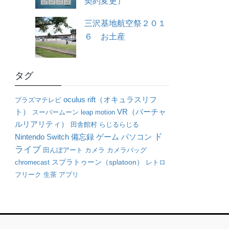
契約変更）
三沢基地航空祭２０１
６ お土産
タグ
oculus rift（オキュラスリフ
プラズマテレビ
ト）
VR（バーチャ
スーパームーン
leap motion
ルリアリティ）
田舎館村
らじるらじる
ド
パソコン
Nintendo Switch
備忘録
ゲーム
ライブ
田んぼアート
カメラ
カメラバッグ
chromecast
スプラトゥーン（splatoon）
レトロ
フリーク
生茶
アプリ