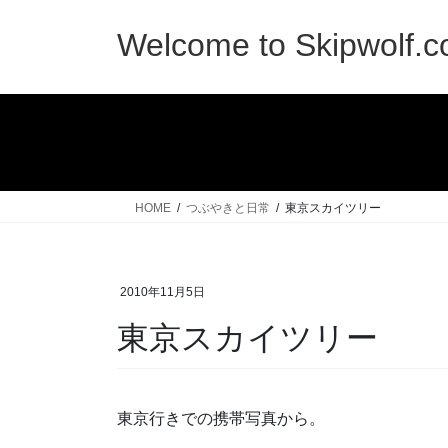
コ
ナ
ン
ビ
Welcome to Skipwolf.
テ
ゲ
ン
ー
ツ
シ
へ
ョ
ス
ン
キ
に
ッ
移
HOME
つぶやきと日常
東京スカイツリー
プ
動
2010年11月5日
東京スカイツリー
東京行きでの携帯写真から。