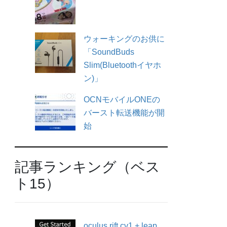
ウォーキングのお供に
「SoundBuds
Slim(Bluetoothイヤホ
ン)」
OCNモバイルONEの
バースト転送機能が開
始
記事ランキング（ベス
ト15）
oculus rift cv1 + leap