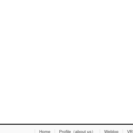
Home
Profile（about us）
Weblog
VR