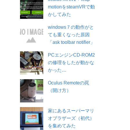
motionをsteamVRで動
かしてみた
windows７の動作がと
ても重くなった原因
「ask toolbar notifier」
PCエンジンCD-ROM2
の修理をしたが動かな
かった…
Oculus Remoteの罠
（開け方）
家にあるスーパーマリ
オブラザーズ（初代）
を集めてみた