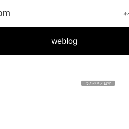
com
ホ
weblog
つぶやきと日常