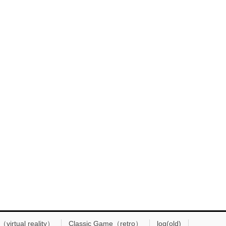
（virtual reality）
Classic Game（retro）
log(old)