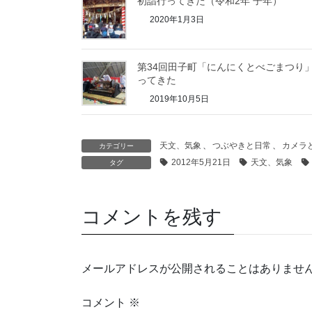
初詣行ってきた（令和2年 子年）
2020年1月3日
第34回田子町「にんにくとべごまつり
ってきた
2019年10月5日
天文、気象
、
つぶやきと日常
、
カメラ
カテゴリー
2012年5月21日
天文、気象
タグ
コメントを残す
メールアドレスが公開されることはありませ
コメント
※