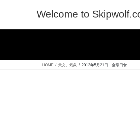
コ
ナ
ン
ビ
Welcome to Skipwolf.
テ
ゲ
ン
ー
ツ
シ
へ
ョ
ス
ン
キ
に
ッ
移
HOME
天文、気象
2012年5月21日 金環日食
プ
動