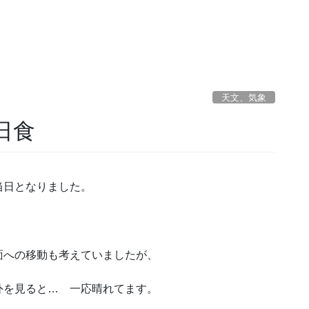
天文、気象
環日食
当日となりました。
面への移動も考えていましたが、
外を見ると… 一応晴れてます。