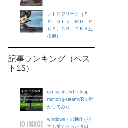
レトロフリーク（Ｆ
Ｃ、ＳＦＣ、ＭＤ、Ｐ
ＣＥ、ＧＢ、ＧＢＡ互
換機）
記事ランキング（ベス
ト15）
oculus rift cv1 + leap
motionをsteamVRで動
かしてみた
windows７の動作がと
ても重くなった原因