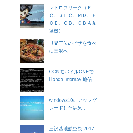
レトロフリーク（Ｆ
Ｃ、ＳＦＣ、ＭＤ、Ｐ
ＣＥ、ＧＢ、ＧＢＡ互
換機）
世界三位のピザを食べ
に三沢へ
OCNモバイルONEで
Honda internavi通信
windows10にアップグ
レードした結果…
三沢基地航空祭 2017