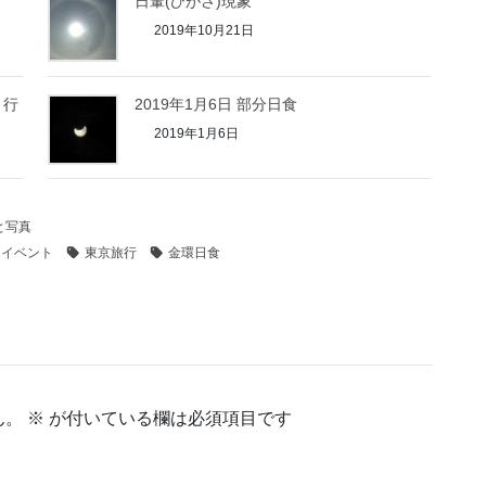
日暈(ひがさ)現象
2019年10月21日
」行
2019年1月6日 部分日食
2019年1月6日
と写真
イベント
東京旅行
金環日食
ん。
※
が付いている欄は必須項目です