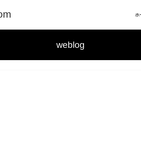
com
ホ
weblog