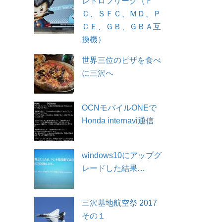
レトロフリーク（Ｆ
Ｃ、ＳＦＣ、ＭＤ、Ｐ
ＣＥ、ＧＢ、ＧＢＡ互
換機）
世界三位のピザを食べ
に三沢へ
OCNモバイルONEで
Honda internavi通信
windows10にアップグ
レードした結果…
三沢基地航空祭 2017
その１