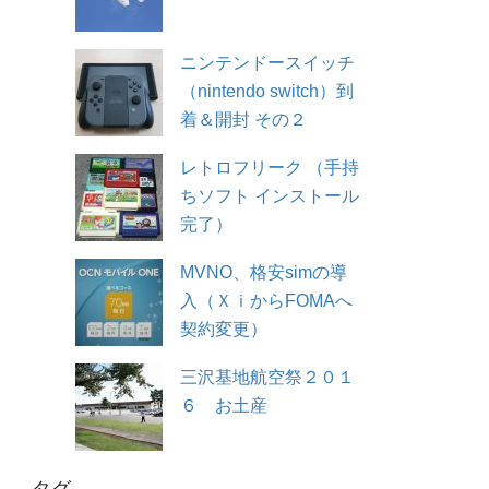
ニンテンドースイッチ
（nintendo switch）到
着＆開封 その２
レトロフリーク （手持
ちソフト インストール
完了）
MVNO、格安simの導
入（ＸｉからFOMAへ
契約変更）
三沢基地航空祭２０１
６ お土産