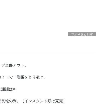
つぶやきと日常
ーブ全部アウト。
カイロで一晩暖をとり凌ぐ。
通話は×）
で長蛇の列。（インスタント類は完売）