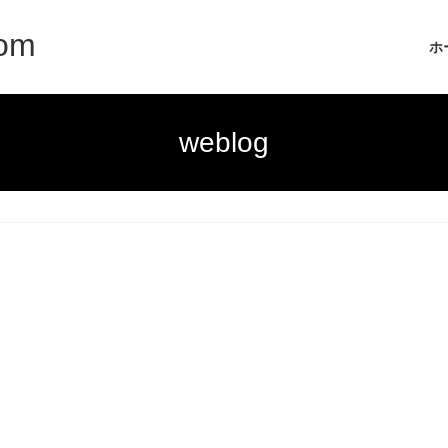
com
ホ
weblog