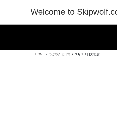
コ
ナ
ン
ビ
Welcome to Skipwolf.
テ
ゲ
ン
ー
ツ
シ
へ
ョ
ス
ン
キ
に
ッ
移
HOME
つぶやきと日常
３月１１日大地震
プ
動