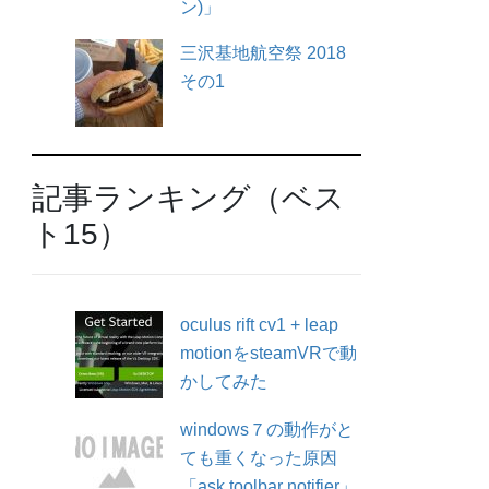
ン)」
三沢基地航空祭 2018
その1
記事ランキング（ベス
ト15）
oculus rift cv1 + leap
motionをsteamVRで動
かしてみた
windows７の動作がと
ても重くなった原因
「ask toolbar notifier」