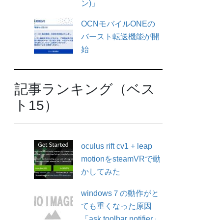
ン)」
OCNモバイルONEの
バースト転送機能が開
始
記事ランキング（ベス
ト15）
oculus rift cv1 + leap
motionをsteamVRで動
かしてみた
windows７の動作がと
ても重くなった原因
「ask toolbar notifier」