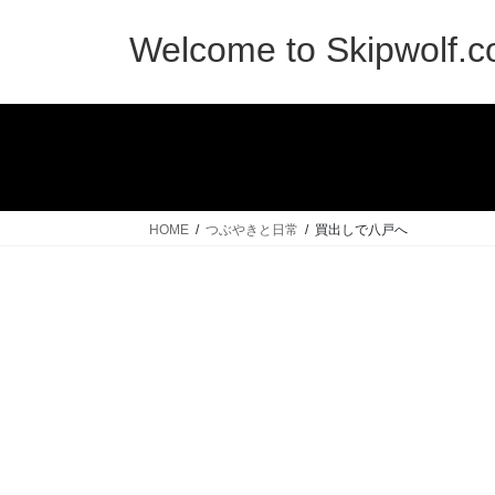
コ
ナ
ン
ビ
Welcome to Skipwolf.
テ
ゲ
ン
ー
ツ
シ
へ
ョ
ス
ン
キ
に
ッ
移
HOME
つぶやきと日常
買出しで八戸へ
プ
動