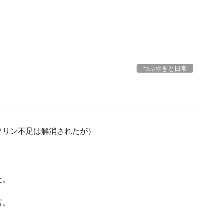
つぶやきと日常
ソリン不足は解消されたが）
、
た。
富。