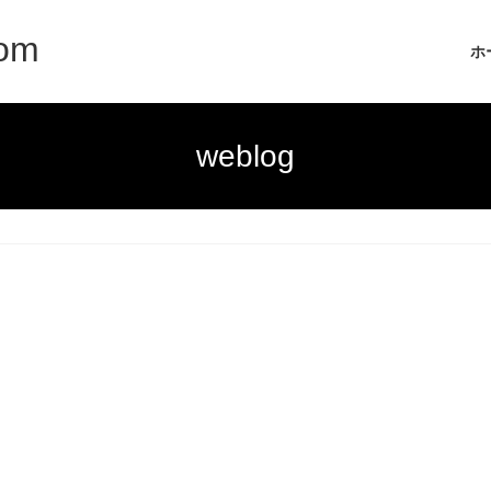
com
ホ
weblog