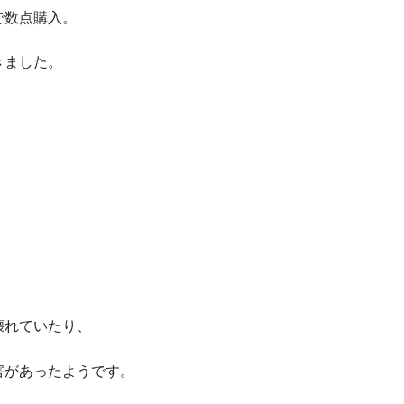
で数点購入。
きました。
壊れていたり、
害があったようです。