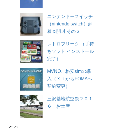
ニンテンドースイッチ
（nintendo switch）到
着＆開封 その２
レトロフリーク （手持
ちソフト インストール
完了）
MVNO、格安simの導
入（ＸｉからFOMAへ
契約変更）
三沢基地航空祭２０１
６ お土産