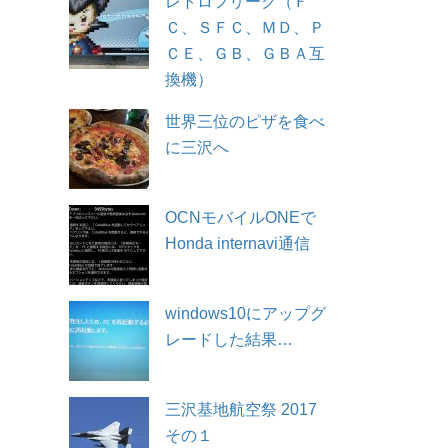
レトロフリーク（Ｆ
Ｃ、ＳＦＣ、ＭＤ、Ｐ
ＣＥ、ＧＢ、ＧＢＡ互
換機）
世界三位のピザを食べ
に三沢へ
OCNモバイルONEで
Honda internavi通信
windows10にアップグ
レードした結果…
三沢基地航空祭 2017
その１