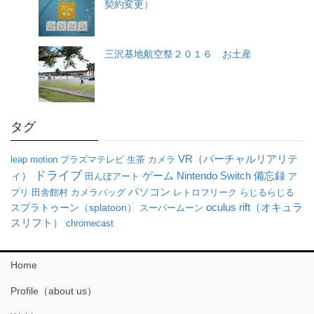
契約変更）
三沢基地航空祭２０１６ お土産
タグ
VR（バーチャルリアリテ
leap motion
プラズマテレビ
生茶
カメラ
ドライブ
ィ）
ゲーム
Nintendo Switch
備忘録
田んぼアート
ア
パソコン
プリ
田舎館村
カメラバッグ
レトロフリーク
らじるらじる
oculus rift（オキュラ
スプラトゥーン（splatoon）
スーパームーン
スリフト）
chromecast
Home
Profile（about us）