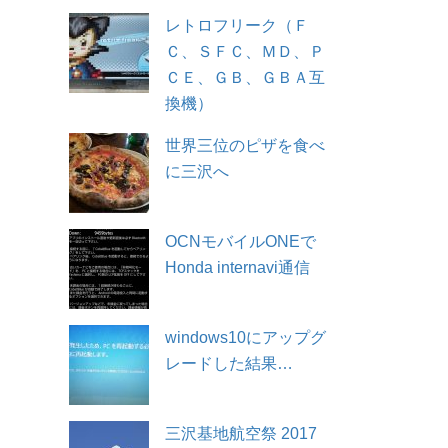
レトロフリーク（Ｆ
Ｃ、ＳＦＣ、ＭＤ、Ｐ
ＣＥ、ＧＢ、ＧＢＡ互
換機）
世界三位のピザを食べ
に三沢へ
OCNモバイルONEで
Honda internavi通信
windows10にアップグ
レードした結果…
三沢基地航空祭 2017