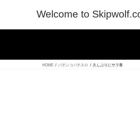
コ
ナ
ン
ビ
Welcome to Skipwolf.
テ
ゲ
ン
ー
ツ
シ
へ
ョ
ス
ン
キ
に
ッ
移
HOME
パチンコパチスロ
久しぶりにサラ番
プ
動