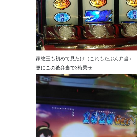
家紋玉も初めて見たけ（これもたぶん弁当）
更にこの後弁当で3桁乗せ