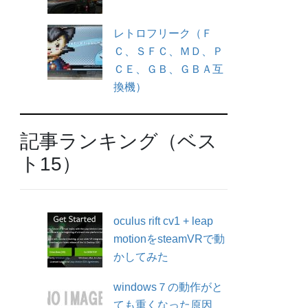
レトロフリーク（Ｆ
Ｃ、ＳＦＣ、ＭＤ、Ｐ
ＣＥ、ＧＢ、ＧＢＡ互
換機）
記事ランキング（ベス
ト15）
oculus rift cv1 + leap
motionをsteamVRで動
かしてみた
windows７の動作がと
ても重くなった原因