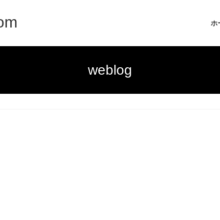
com
ホ
weblog