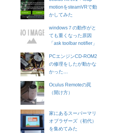
motionをsteamVRで動
かしてみた
windows７の動作がと
ても重くなった原因
「ask toolbar notifier」
PCエンジンCD-ROM2
の修理をしたが動かな
かった…
Oculus Remoteの罠
（開け方）
家にあるスーパーマリ
オブラザーズ（初代）
を集めてみた