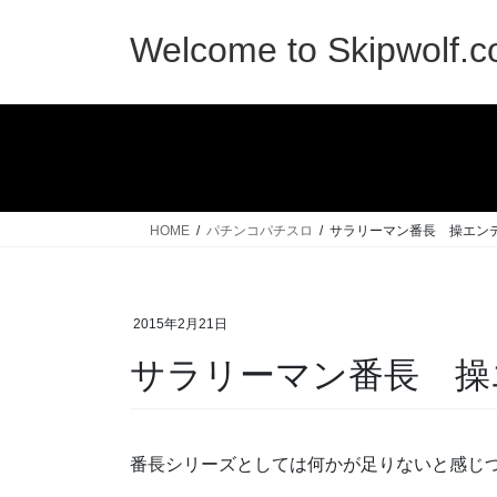
コ
ナ
ン
ビ
Welcome to Skipwolf.
テ
ゲ
ン
ー
ツ
シ
へ
ョ
ス
ン
キ
に
ッ
移
HOME
パチンコパチスロ
サラリーマン番長 操エン
プ
動
2015年2月21日
サラリーマン番長 操
番長シリーズとしては何かが足りないと感じ