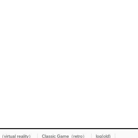
（virtual reality）
Classic Game（retro）
log(old)