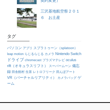
契約変更）
三沢基地航空祭２０１
６ お土産
タグ
パソコン
アプリ
スプラトゥーン（splatoon）
Nintendo Switch
leap motion
らじるらじる
カメラ
ドライブ
oculus
chromecast
プラズマテレビ
rift（オキュラスリフト）
備忘
スーパームーン
録
田舎館村
生茶
レトロフリーク
田んぼアート
VR（バーチャルリアリティ）
ゲ
カメラバッグ
ーム