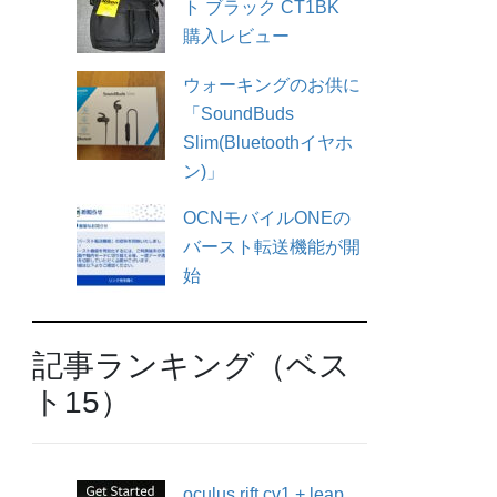
ト ブラック CT1BK
購入レビュー
ウォーキングのお供に
「SoundBuds
Slim(Bluetoothイヤホ
ン)」
OCNモバイルONEの
バースト転送機能が開
始
記事ランキング（ベス
ト15）
oculus rift cv1 + leap