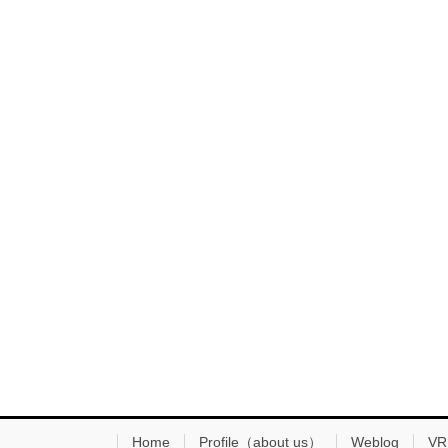
Home
Profile（about us）
Weblog
VR