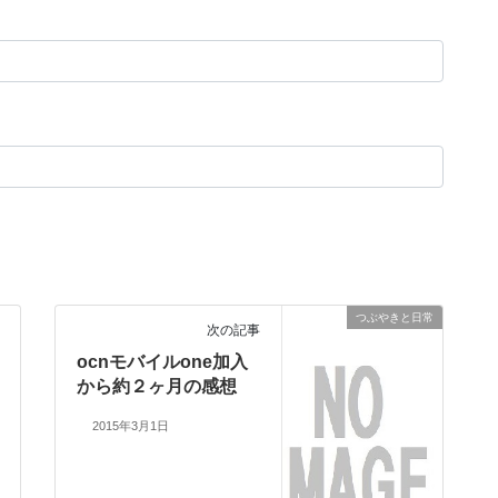
つぶやきと日常
次の記事
ocnモバイルone加入
から約２ヶ月の感想
2015年3月1日