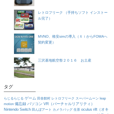
レトロフリーク （手持ちソフト インストー
ル完了）
MVNO、格安simの導入（ＸｉからFOMAへ
契約変更）
三沢基地航空祭２０１６ お土産
タグ
ゲーム
らじるらじる
田舎館村
レトロフリーク
スーパームーン
leap
パソコン
VR（バーチャルリアリティ）
備忘録
motion
oculus rift（オキ
Nintendo Switch
田んぼアート
カメラバッグ
生茶