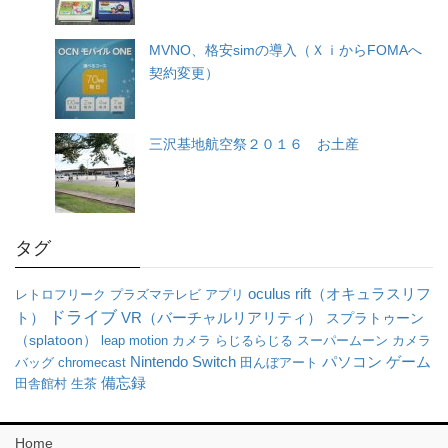
MVNO、格安simの導入（ＸｉからFOMAへ
契約変更）
三沢基地航空祭２０１６ お土産
タグ
oculus rift（オキュラスリフ
レトロフリーク
プラズマテレビ
アプリ
ドライブ
ト）
VR（バーチャルリアリティ）
スプラトゥーン
（splatoon）
leap motion
カメラ
らじるらじる
スーパームーン
カメラ
パソコン
Nintendo Switch
ゲーム
バッグ
chromecast
田んぼアート
備忘録
田舎館村
生茶
Home