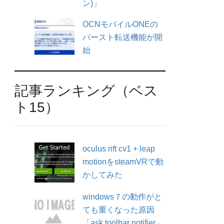
ン)」
OCNモバイルONEの
バースト転送機能が開
始
記事ランキング（ベス
ト15）
oculus rift cv1 + leap
motionをsteamVRで動
かしてみた
windows７の動作がと
ても重くなった原因
「ask toolbar notifier」