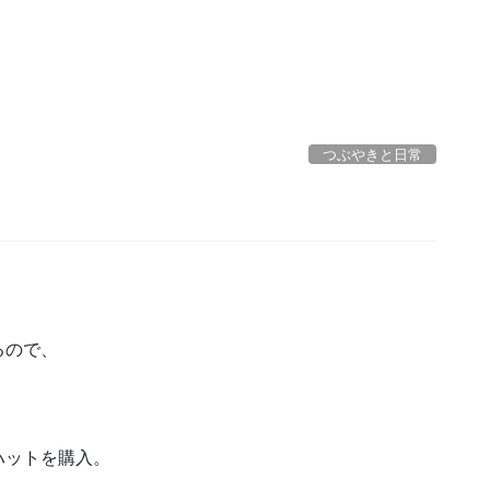
つぶやきと日常
るので、
ハットを購入。