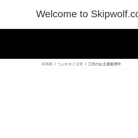
コ
ナ
ン
ビ
Welcome to Skipwolf.
テ
ゲ
ン
ー
ツ
シ
へ
ョ
ス
ン
キ
に
ッ
移
HOME
つぶやきと日常
三沢のお土産処理中
プ
動