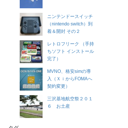
ニンテンドースイッチ
（nintendo switch）到
着＆開封 その２
レトロフリーク （手持
ちソフト インストール
完了）
MVNO、格安simの導
入（ＸｉからFOMAへ
契約変更）
三沢基地航空祭２０１
６ お土産