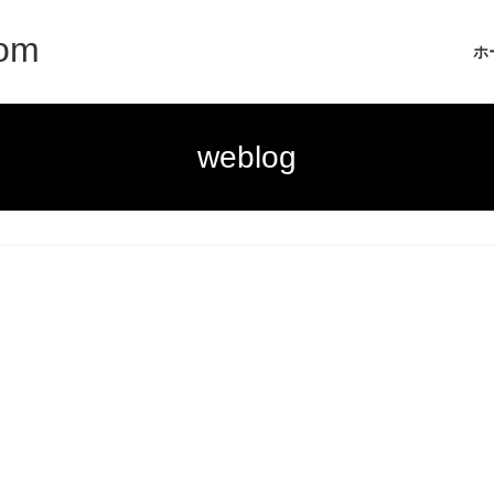
com
ホ
weblog