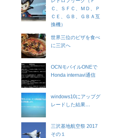
レトロフリーク（Ｆ
Ｃ、ＳＦＣ、ＭＤ、Ｐ
ＣＥ、ＧＢ、ＧＢＡ互
換機）
世界三位のピザを食べ
に三沢へ
OCNモバイルONEで
Honda internavi通信
windows10にアップグ
レードした結果…
三沢基地航空祭 2017
その１