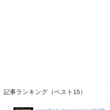
Nikon カジュアルトート ブラック CT1BK
購入レビュー
ウォーキングのお供に「SoundBuds
Slim(Bluetoothイヤホン)」
激安スーパー「ヤマヨ」十和田店
記事ランキング（ベスト15）
oculus rift cv1 + leap motionをsteamVRで動