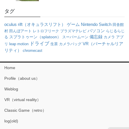
タグ
oculus rift（オキュラスリフト）
ゲーム
Nintendo Switch
田舎館
パソコン
村
田んぼアート
レトロフリーク
プラズマテレビ
らじるらじ
備忘録
る
スプラトゥーン（splatoon）
スーパームーン
カメラ
アプ
ドライブ
VR（バーチャルリア
リ
leap motion
生茶
カメラバッグ
リティ）
chromecast
Home
Profile（about us）
Weblog
VR（virtual reality）
Classic Game（retro）
log(old)