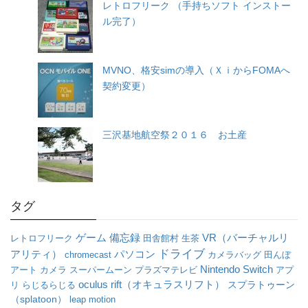
レトロフリーク （手持ちソフト インストー
ル完了）
MVNO、格安simの導入（ＸｉからFOMAへ
契約変更）
三沢基地航空祭２０１６ お土産
タグ
VR（バーチャルリ
ゲーム
備忘録
レトロフリーク
田舎館村
生茶
ドライブ
アリティ）
パソコン
chromecast
カメラバッグ
田んぼ
Nintendo Switch
アート
カメラ
スーパームーン
プラズマテレビ
アプ
oculus rift（オキュラスリフト）
リ
らじるらじる
スプラトゥーン
（splatoon）
leap motion