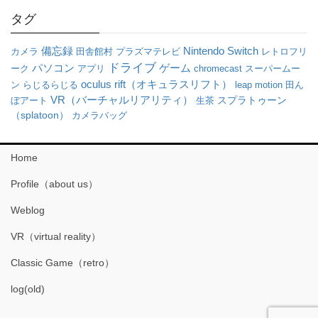
タグ
備忘録
Nintendo Switch
カメラ
田舎館村
プラズマテレビ
レトロフリ
ドライブ
パソコン
ゲーム
ーク
アプリ
chromecast
スーパームー
oculus rift（オキュラスリフト）
ン
らじるらじる
leap motion
田ん
VR（バーチャルリアリティ）
ぼアート
生茶
スプラトゥーン
（splatoon）
カメラバッグ
Home
Profile（about us）
Weblog
VR（virtual reality）
Classic Game（retro）
log(old)