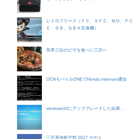
レトロフリーク（ＦＣ、ＳＦＣ、ＭＤ、ＰＣ
Ｅ、ＧＢ、ＧＢＡ互換機）
世界三位のピザを食べに三沢へ
OCNモバイルONEでHonda internavi通信
windows10にアップグレードした結果…
三沢基地航空祭 2017 その１