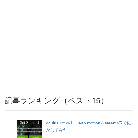
レトロフリーク（ＦＣ、ＳＦＣ、ＭＤ、ＰＣ
Ｅ、ＧＢ、ＧＢＡ互換機）
激安スーパー「ヤマヨ」十和田店
IBCまつり 2024
記事ランキング（ベスト15）
oculus rift cv1 + leap motionをsteamVRで動
かしてみた