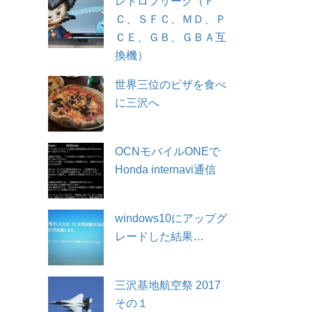
レトロフリーク（Ｆ
Ｃ、ＳＦＣ、ＭＤ、Ｐ
ＣＥ、ＧＢ、ＧＢＡ互
換機）
世界三位のピザを食べ
に三沢へ
OCNモバイルONEで
Honda internavi通信
windows10にアップグ
レードした結果…
三沢基地航空祭 2017
その１