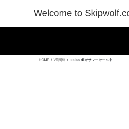
コ
ナ
ン
ビ
Welcome to Skipwolf.
テ
ゲ
ン
ー
ツ
シ
へ
ョ
ス
ン
キ
に
ッ
移
HOME
VR関連
oculus riftがサマーセール中！
プ
動