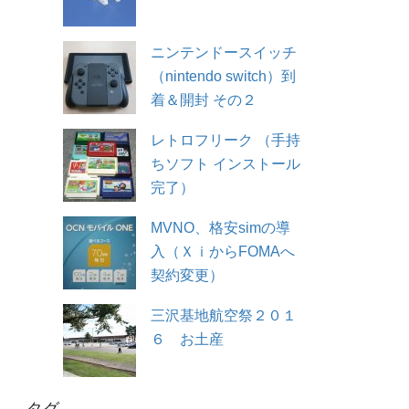
ニンテンドースイッチ
（nintendo switch）到
着＆開封 その２
レトロフリーク （手持
ちソフト インストール
完了）
MVNO、格安simの導
入（ＸｉからFOMAへ
契約変更）
三沢基地航空祭２０１
６ お土産