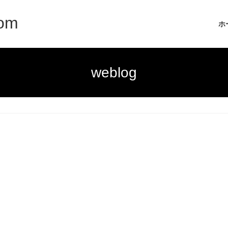
com
ホ
weblog