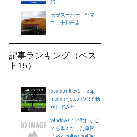
始
激安スーパー「ヤマ
ヨ」十和田店
記事ランキング（ベス
ト15）
oculus rift cv1 + leap
motionをsteamVRで動
かしてみた
windows７の動作がと
ても重くなった原因
「ask toolbar notifier」